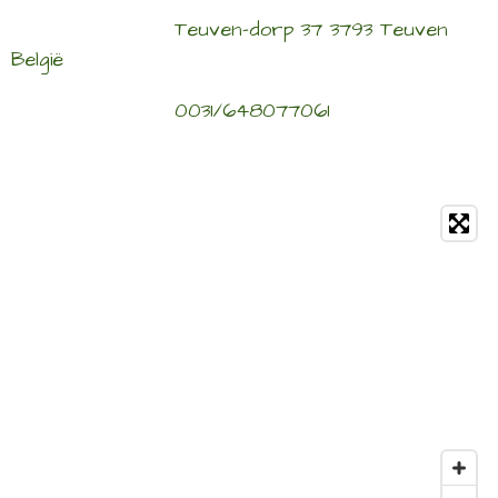
Teuven-dorp 37 3793 Teuven
België
0031/648077061