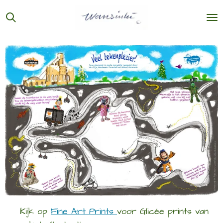
Ga
direct
naar
de
hoofdinhoud
Kijk op
Fine Art Prints
voor Glicée prints van