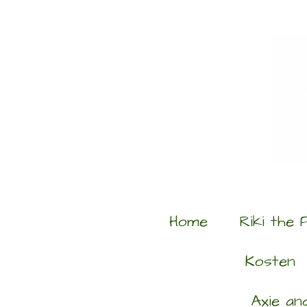
Ga
direct
naar
de
hoofdinhoud
Home
Riki the 
Kosten
Axie an