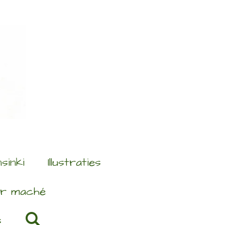
sinki
Illustraties
er maché
s