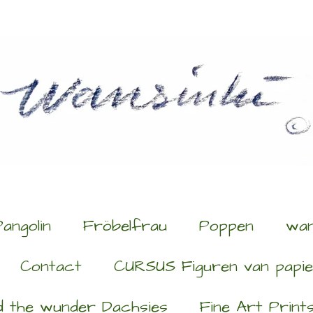
Pangolin
Fröbelfrau
Poppen
wan
Contact
CURSUS Figuren van papi
d the wunder Dachsies
Fine Art Print